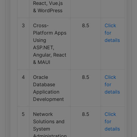
React, Vue.js
& WordPress
3
Cross-
8.5
Click
Platform Apps
for
Using
details
ASP.NET,
Angular, React
& MAUI
4
Oracle
8.5
Click
Database
for
Application
details
Development
5
Network
8.5
Click
Solutions and
for
System
details
Administration