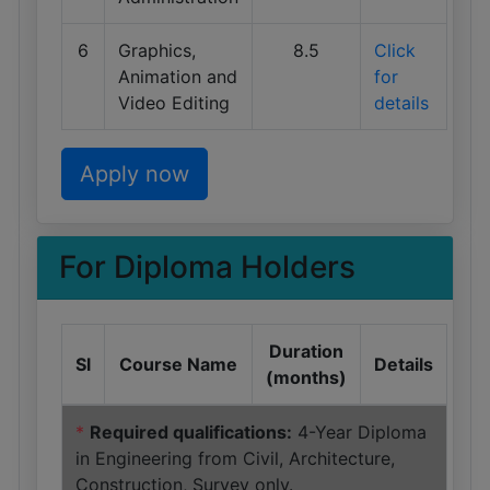
6
Graphics,
8.5
Click
Animation and
for
Video Editing
details
Apply now
For Diploma Holders
Duration
Sl
Course Name
Details
(months)
*
Required qualifications:
4-Year Diploma
in Engineering from Civil, Architecture,
Construction, Survey only.