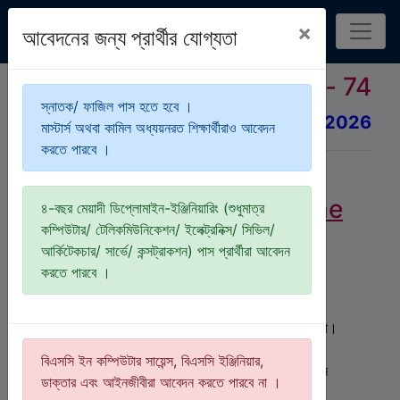
×
আবেদনের জন্য প্রার্থীর যোগ্যতা
Round- 74
স্নাতক/ ফাজিল পাস হতে হবে ।
Deadline: 15 September 2026
মাস্টার্স অথবা কামিল অধ্যয়নরত শিক্ষার্থীরাও আবেদন
করতে পারবে ।
IsDB-BISEW IT
Scholarship Programme
৪-বছর মেয়াদী ডিপ্লোমাইন-ইঞ্জিনিয়ারিং (শুধুমাত্র
কম্পিউটার/ টেলিকমিউনিকেশন/ ইলেক্ট্রনিক্স/ সিভিল/
IsDB-BISEW
আইটি স্কলারশিপ প্রোগ্রাম সম্পূর্ণ
আর্কিটেকচার/ সার্ভে/ কন্সট্রাকশন) পাস প্রার্থীরা আবেদন
বিনামূল্যে পেশাদার আইটি প্রশিক্ষণ প্রদান করে ৷ এই
করতে পারবে ।
প্রোগ্রামটি উনিশ বছর ধরে চলছে ৷ এই প্রোগ্রামের লক্ষ্য
মেধাবী মুসলিম প্রার্থীদেরকে আন্তর্জাতিক স্তরের পেশাদার
আইটি প্রশিক্ষণ প্রদানের মাধ্যমে কর্মসংস্থানের ব্যবস্থা করা।
প্রোগ্রামটি এ পর্যন্ত
১৭,২৭৬
জন আইটি প্রফেশনাল তৈরি
বিএসসি ইন কম্পিউটার সায়েন্স, বিএসসি ইঞ্জিনিয়ার,
করেছে যারা দেশ এবং বিদেশের
৩,২৫৪
টিরও বেশি প্রতিষ্ঠানে
ডাক্তার এবং আইনজীবীরা আবেদন করতে পারবে না ।
কর্মরত আছে ।