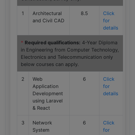
1
Architectural
8.5
Click
and Civil CAD
for
details
*
Required qualifications:
4-Year Diploma
in Engineering from Computer Technology,
Electronics and Telecommunication only
below courses can apply.
2
Web
6
Click
Application
for
Development
details
using Laravel
& React
3
Network
6
Click
System
for