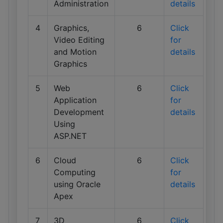
Administration
details
4
Graphics,
6
Click
Video Editing
for
and Motion
details
Graphics
5
Web
6
Click
Application
for
Development
details
Using
ASP.NET
6
Cloud
6
Click
Computing
for
using Oracle
details
Apex
7
3D
6
Click