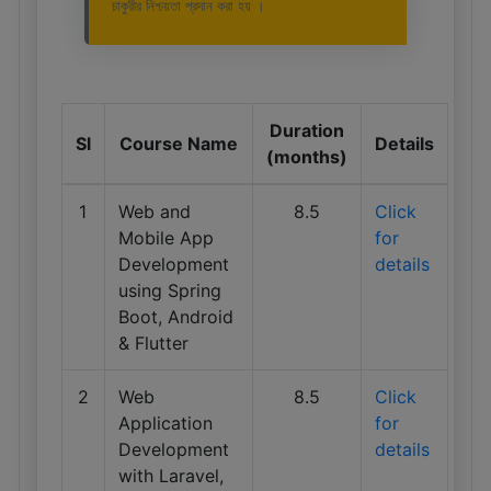
চাকুরীর নিশ্চয়তা প্রদান করা হয় ।
Duration
Sl
Course Name
Details
(months)
1
Web and
8.5
Click
Mobile App
for
Development
details
using Spring
Boot, Android
& Flutter
2
Web
8.5
Click
Application
for
Development
details
with Laravel,