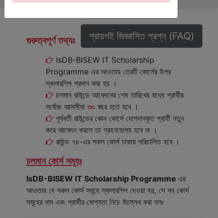
প্রায়শই জিজ্ঞাসিত প্রশ্ন (FAQ)
গুরুত্বপূর্ণ তথ্যঃ
IsDB-BISEW IT Scholarship
Programme এর আওতায় তেরটি কোর্সের উপর
স্কলারশিপ প্রদান করা হয় ।
চলমান রাউন্ডে আবেদনের শেষ তারিখের মধ্যে প্রার্থীর
সর্বোচ্চ বয়সসীমা
৩০
বছর হতে হবে ।
পূর্ববর্তী রাউন্ডের কোন কোর্সে যোগদানকৃত প্রার্থী নতুন
করে আবেদন করলে তা গ্রহণযোগ্য হবে না ।
রাউন্ড ৭৪-এর সকল কোর্স ঢাকায় পরিচালিত হবে ।
চলমান কোর্স সমূহঃ
IsDB-BISEW IT Scholarship Programme
এর
আওতায় যে সকল কোর্স সমূহে স্কলারশিপ দেওয়া হয়, সে সব কোর্স
সমূহের নাম এবং প্রার্থীর যোগ্যতা নিচে উল্লেখ করা হলঃ